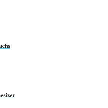
achs
esizer